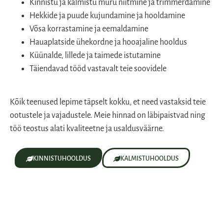
Kinnistu ja kalmistu muru niitmine ja trimmerdamine
Hekkide ja puude kujundamine ja hooldamine
Võsa korrastamine ja eemaldamine
Hauaplatside ühekordne ja hooajaline hooldus
Küünalde, lillede ja taimede istutamine
Täiendavad tööd vastavalt teie soovidele
Kõik teenused lepime täpselt kokku, et need vastaksid teie
ootustele ja vajadustele. Meie hinnad on läbipaistvad ning
töö teostus alati kvaliteetne ja usaldusväärne.
KINNISTUHOOLDUS
KALMISTUHOOLDUS