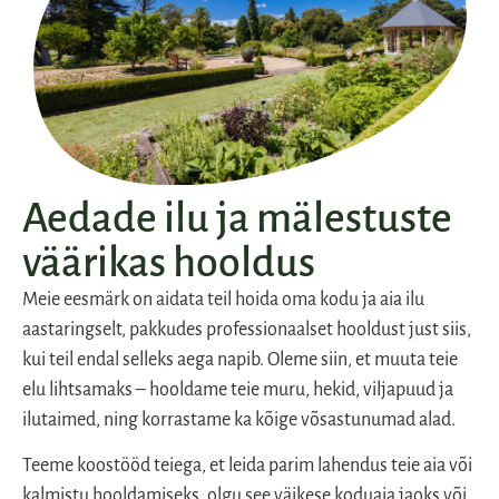
Aedade ilu ja mälestuste
väärikas hooldus
Meie eesmärk on aidata teil hoida oma kodu ja aia ilu
aastaringselt, pakkudes professionaalset hooldust just siis,
kui teil endal selleks aega napib. Oleme siin, et muuta teie
elu lihtsamaks – hooldame teie muru, hekid, viljapuud ja
ilutaimed, ning korrastame ka kõige võsastunumad alad.
Teeme koostööd teiega, et leida parim lahendus teie aia või
kalmistu hooldamiseks, olgu see väikese koduaia jaoks või