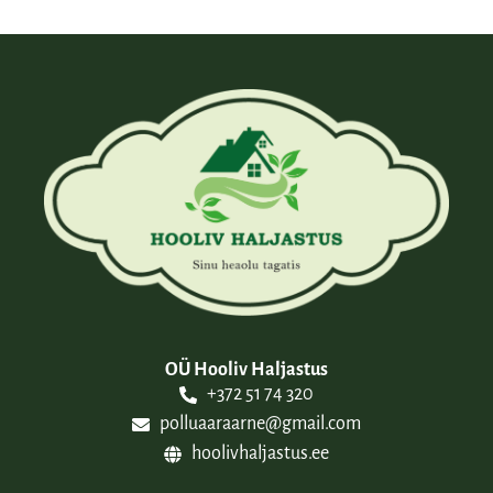
OÜ Hooliv Haljastus
+372 51 74 320
polluaaraarne@gmail.com
hoolivhaljastus.ee