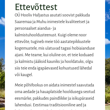
Ettevõttest
OÜ Hooliv Haljastus asutati soovist pakkuda
Saaremaa ja Muhu inimestele kvaliteetset ja
personaalset aiandus- ja
kalmistuhooldusteenust. Kuigi oleme noor
ettevõte, tugineb meie töö aastatepikkustele
kogemustele, mis ulatuvad tagasi hobiaianduse
ajani. Me teame, kui oluline on, et teie koduaed
ja kalmistu jääksid kauniks ja hooldatuks, olgu
siis teie enda igapäevased kohustused lähedal
või kaugel.
Meie põhifookus on aidata inimestel saavutada
oma aedade ja hauaplatside hooldusega seotud
eesmärke, pakkudes paindlikke ja isikupäraseid
lahendusi. Eestimaa traditsiooniline aed ja