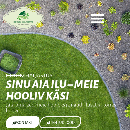
HOOLIV HALJASTUS
SINU AIA ILU – MEIE
HOOLIV KÄSI
Jäta oma aed meie hooleks ja naudi ilusat ja korras
hoovi!
KONTAKT
TEHTUD TÖÖD